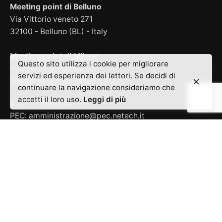
Meeting point di Belluno
Via Vittorio veneto 271
32100 - Belluno (BL) - Italy
Meeting point di Milano
Questo sito utilizza i cookie per migliorare
Piazza F. Caltagirone 18
servizi ed esperienza dei lettori. Se decidi di
20099 Sesto San Giovanni (MI)
continuare la navigazione consideriamo che
accetti il loro uso.
Leggi di più
Email:
info@netech.it
PEC:
amministrazione@pec.netech.it
Codice SDI: M5UXCR1
P.IVA / C.F. 00947150256
Capitale Sociale i.v.: 71.428,58 Euro
Cosa offriamo
Siti aziendali
Landing page