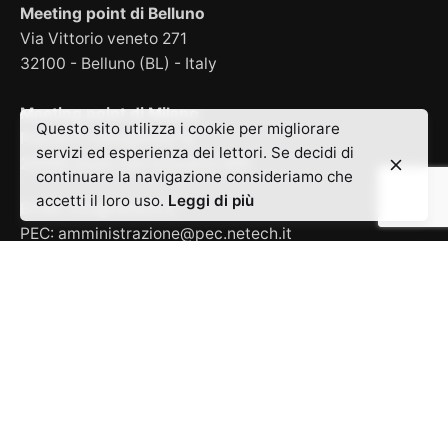
Meeting point di Belluno
Via Vittorio veneto 271
32100 - Belluno (BL) - Italy
Meeting point di Milano
Questo sito utilizza i cookie per migliorare
Piazza F. Caltagirone 18
servizi ed esperienza dei lettori. Se decidi di
20099 Sesto San Giovanni (MI)
continuare la navigazione consideriamo che
accetti il loro uso.
Leggi di più
Email:
info@netech.it
PEC:
amministrazione@pec.netech.it
Codice SDI: M5UXCR1
P.IVA / C.F. 00947150256
Capitale Sociale i.v.: 71.428,58 Euro
Cosa offriamo
Siti aziendali
Landing page